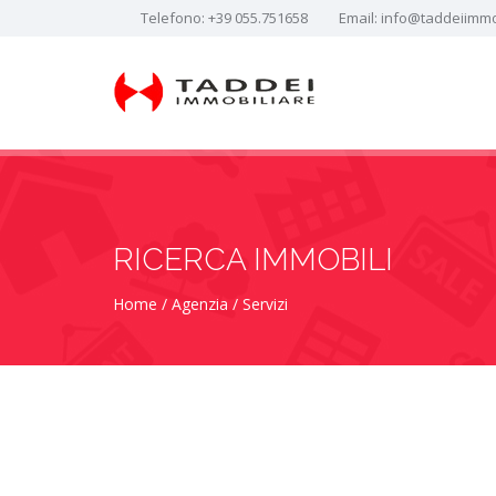
Telefono:
+39 055.751658
Email:
info@taddeiimmob
RICERCA IMMOBILI
Home
Agenzia
Servizi